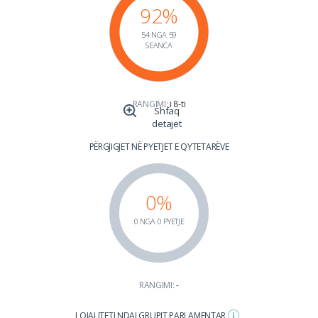
92%
54 NGA 59
SEANCA
RANGIMI:
i 8-ti
Shfaq
detajet
PËRGJIGJET NË PYETJET E QYTETARËVE
0%
0 NGA 0 PYETJE
RANGIMI:
-
LOJALITETI NDAJ GRUPIT PARLAMENTAR