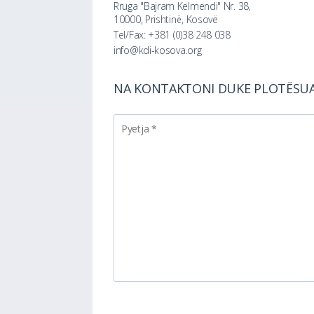
Rruga "Bajram Kelmendi" Nr. 38,
10000, Prishtinë, Kosovë
Tel/Fax: +381 (0)38 248 038
info@kdi-kosova.org
NA KONTAKTONI DUKE PLOTËSU