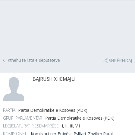
Kthehu te lista e deputetëve
SHPËRNDAJ
BAJRUSH XHEMAJLI
PARTIA
Partia Demokratike e Kosovës (PDK)
GRUPI PARLAMENTAR
Partia Demokratike e Kosovës (PDK)
LEGJISLATURAT PJESËMARRËSE
I, II, III, VII
KOMISIONET
Komisioni për Bujqësi, Pylltari, Zhvillim Rural,