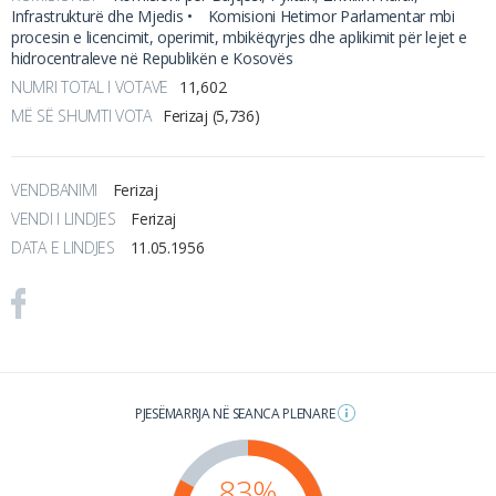
Infrastrukturë dhe Mjedis •
Komisioni Hetimor Parlamentar mbi
procesin e licencimit, operimit, mbikëqyrjes dhe aplikimit për lejet e
hidrocentraleve në Republikën e Kosovës
NUMRI TOTAL I VOTAVE
11,602
MË SË SHUMTI VOTA
Ferizaj (5,736)
VENDBANIMI
Ferizaj
VENDI I LINDJES
Ferizaj
DATA E LINDJES
11.05.1956
PJESËMARRJA NË SEANCA PLENARE
83%