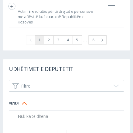
Votimi i rezolutës për të drejtat e personave
me aftësi të kufizuara në Republikën e
Kosovës
…
1
2
3
4
5
8
UDHËTIMET E DEPUTETIT
Filtro
VENDI
Nuk ka të dhëna