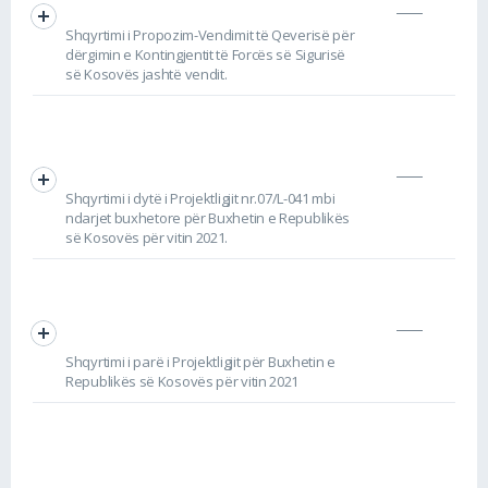
Shqyrtimi i Propozim-Vendimit të Qeverisë për
dërgimin e Kontingjentit të Forcës së Sigurisë
së Kosovës jashtë vendit.
Shqyrtimi i dytë i Projektligjit nr.07/L-041 mbi
ndarjet buxhetore për Buxhetin e Republikës
së Kosovës për vitin 2021.
Shqyrtimi i parë i Projektligjit për Buxhetin e
Republikës së Kosovës për vitin 2021