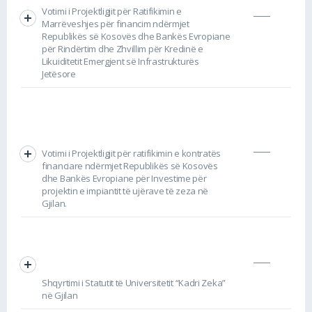
Votimi i Projektligjit për Ratifikimin e
Marrëveshjes për financim ndërmjet
Republikës së Kosovës dhe Bankës Evropiane
për Rindërtim dhe Zhvillim për Kredinë e
Likuiditetit Emergjent së Infrastrukturës
Jetësore
Votimi i Projektligjit për ratifikimin e kontratës
financiare ndërmjet Republikës së Kosovës
dhe Bankës Evropiane për Investime për
projektin e impiantit të ujërave të zeza në
Gjilan.
Shqyrtimi i Statutit të Universitetit “Kadri Zeka”
në Gjilan