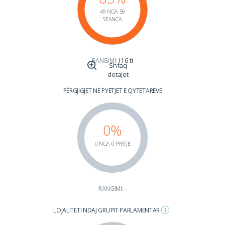
49 NGA 59
SEANCA
RANGIMI:
i 16-ti
Shfaq
detajet
PËRGJIGJET NË PYETJET E QYTETARËVE
0%
0 NGA 0 PYETJE
RANGIMI:
-
LOJALITETI NDAJ GRUPIT PARLAMENTAR