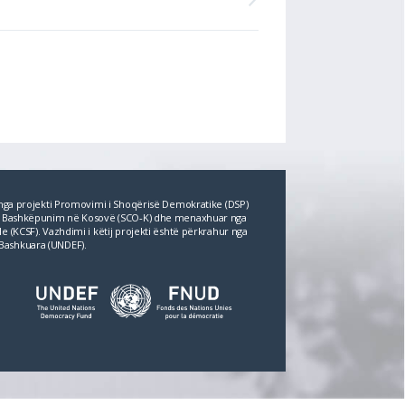
r nga projekti Promovimi i Shoqërisë Demokratike (DSP)
për Bashkëpunim në Kosovë (SCO‐K) dhe menaxhuar nga
e (KCSF). Vazhdimi i këtij projekti është përkrahur nga
Bashkuara (UNDEF).