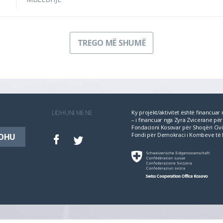
TREGO MË SHUMË
LIDHUNI ME NE
Ky projekt/aktivitet është financua
– i financuar nga Zyra Zvicerane 
Fondacioni Kosovar për Shoqëri Civil
Fondi për Demokraci i Kombeve të 