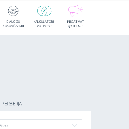
DIALOGU
KALKULATORI I
INICIATIVAT
KOSOVË-SERBI
VOTIMEVE
QYTETARE
PËRBËRJA
Filtro