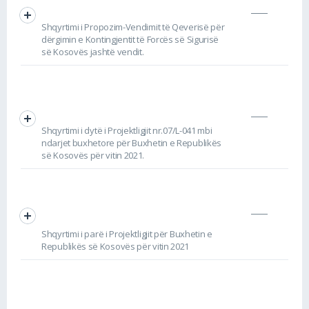
Shqyrtimi i Propozim-Vendimit të Qeverisë për
dërgimin e Kontingjentit të Forcës së Sigurisë
së Kosovës jashtë vendit.
Shqyrtimi i dytë i Projektligjit nr.07/L-041 mbi
ndarjet buxhetore për Buxhetin e Republikës
së Kosovës për vitin 2021.
Shqyrtimi i parë i Projektligjit për Buxhetin e
Republikës së Kosovës për vitin 2021