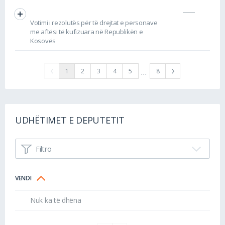
Votimi i rezolutës për të drejtat e personave
me aftësi të kufizuara në Republikën e
Kosovës
…
1
2
3
4
5
8
UDHËTIMET E DEPUTETIT
Filtro
VENDI
Nuk ka të dhëna