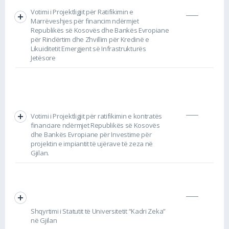
Votimi i Projektligjit për Ratifikimin e
Marrëveshjes për financim ndërmjet
Republikës së Kosovës dhe Bankës Evropiane
për Rindërtim dhe Zhvillim për Kredinë e
Likuiditetit Emergjent së Infrastrukturës
Jetësore
Votimi i Projektligjit për ratifikimin e kontratës
financiare ndërmjet Republikës së Kosovës
dhe Bankës Evropiane për Investime për
projektin e impiantit të ujërave të zeza në
Gjilan.
Shqyrtimi i Statutit të Universitetit “Kadri Zeka”
në Gjilan