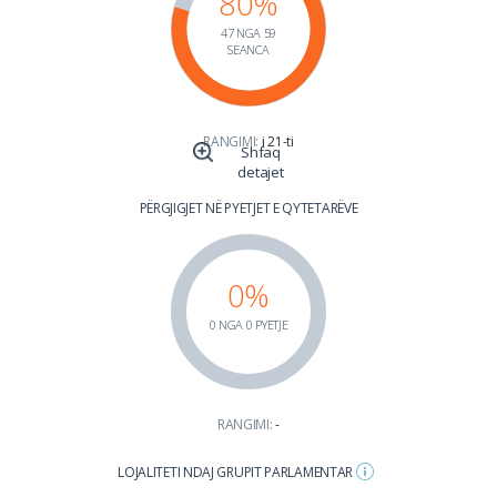
80%
47 NGA 59
SEANCA
RANGIMI:
i 21-ti
Shfaq
detajet
PËRGJIGJET NË PYETJET E QYTETARËVE
0%
0 NGA 0 PYETJE
RANGIMI:
-
LOJALITETI NDAJ GRUPIT PARLAMENTAR