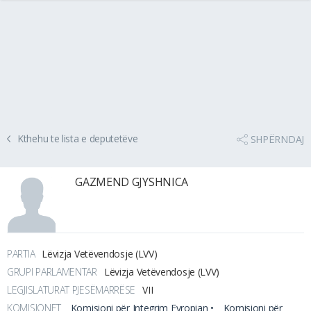
Kthehu te lista e deputetëve
SHPËRNDAJ
GAZMEND GJYSHNICA
PARTIA
Lëvizja Vetëvendosje (LVV)
GRUPI PARLAMENTAR
Lëvizja Vetëvendosje (LVV)
LEGJISLATURAT PJESËMARRËSE
VII
KOMISIONET
Komisioni për Integrim Evropian •
Komisioni për