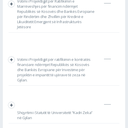
Votimi i Projektligjit për Ratifikimin e
Marrëveshjes për financim ndërmjet
Republikës së Kosovës dhe Bankës Evropiane
për Rindërtim dhe Zhvillim për Kredinë e
Likuiditetit Emergjent së Infrastrukturës
Jetësore
Votimi i Projektligjit për ratifikimin e kontratës
financiare ndërmjet Republikës së Kosovës
dhe Bankës Evropiane për Investime për
projektin e impiantit të ujërave të zeza në
Gjilan.
Shqyrtimi i Statutit të Universitetit “Kadri Zeka”
në Gjilan