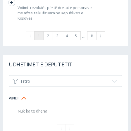
Votimi i rezolutës për të drejtat e personave
me aftësi të kufizuara në Republikën e
Kosovës
…
1
2
3
4
5
8
UDHËTIMET E DEPUTETIT
Filtro
VENDI
Nuk ka të dhëna