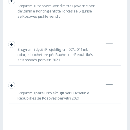
Shqyrtimi i Propozim-Vendimit të Qeverisë për
dërgimin e Kontingjentit të Forcës së Sigurisë
së Kosovës jashtë vendit.
Shqyrtimi i dytë i Projektligjit nr.07/L-041 mbi
ndarjet buxhetore për Buxhetin e Republikës
së Kosovës për vitin 2021.
Shqyrtimi i parë i Projektligjit për Buxhetin e
Republikës së Kosovës për vitin 2021