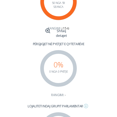
50 NGA 59
SEANCA
RANGIMI:
i 15-ti
Shfaq
detajet
PËRGJIGJET NË PYETJET E QYTETARËVE
0%
0 NGA 0 PYETJE
RANGIMI:
-
LOJALITETI NDAJ GRUPIT PARLAMENTAR