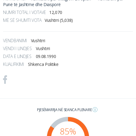
Punë të Jashtme dhe Diasporë
NUMRI TOTAL I VOTAVE
12,070
MË SË SHUMTI VOTA
Vushtrri (5,038)
VENDBANIMI
Vushtrri
VENDI I LINDJES
Vushtrri
DATA E LINDJES
09.08.1990
KUALIFIKIMI
Shkenca Politike
PJESËMARRJA NË SEANCA PLENARE
85%