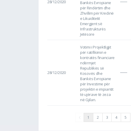
28/12/2020
Bankës Evropiane
për Rindërtim dhe
Zhvillim për Kredinë
e Likuiditetit
Emergjent së
Infrastrukturës
Jetësore
Votimi i Projektligjit
për ratifikimin e
kontratës financiare
ndërmjet
Republikës së
28/12/2020
Kosovës dhe
Bankës Evropiane
për Investime për
projektin e impiantit
të ujërave të zeza
në Gjilan.
1
2
3
4
5