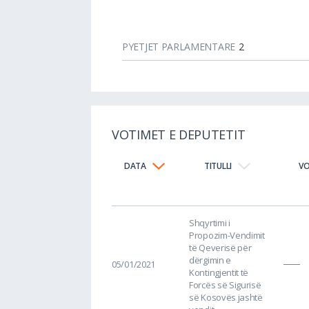
PYETJET PARLAMENTARE
2
VOTIMET E DEPUTETIT
DATA
TITULLI
V
Shqyrtimi i
Propozim-Vendimit
të Qeverisë për
dërgimin e
05/01/2021
Kontingjentit të
Forcës së Sigurisë
së Kosovës jashtë