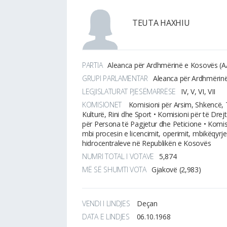
TEUTA HAXHIU
PARTIA
Aleanca për Ardhmërinë e Kosovës (A
GRUPI PARLAMENTAR
Aleanca për Ardhmërin
LEGJISLATURAT PJESËMARRËSE
IV, V, VI, VII
KOMISIONET
Komisioni për Arsim, Shkencë, 
Kulturë, Rini dhe Sport • Komisioni për të Drejt
për Persona të Pagjetur dhe Peticione • Komi
mbi procesin e licencimit, operimit, mbikëqyrjes
hidrocentraleve në Republikën e Kosovës
NUMRI TOTAL I VOTAVE
5,874
MË SË SHUMTI VOTA
Gjakovë (2,983)
VENDI I LINDJES
Deçan
DATA E LINDJES
06.10.1968