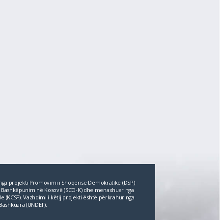
r nga projekti Promovimi i Shoqërisë Demokratike (DSP)
për Bashkëpunim në Kosovë (SCO‐K) dhe menaxhuar nga
e (KCSF). Vazhdimi i këtij projekti është përkrahur nga
Bashkuara (UNDEF).