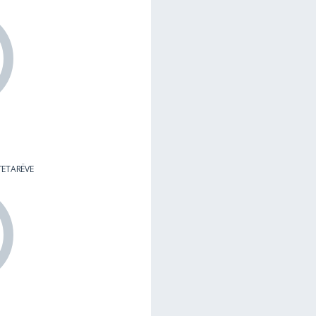
YTETARËVE