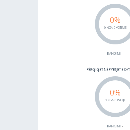
0%
0 NGA 0 VOTIME
RANGIMI:
-
PËRGJIGJET NË PYETJET E Q
0%
0 NGA 0 PYETJE
RANGIMI:
-