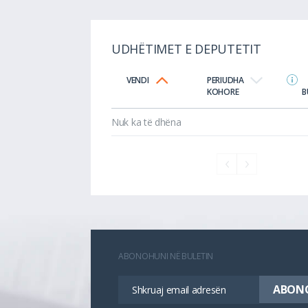
UDHËTIMET E DEPUTETIT
VENDI
PERIUDHA
KOHORE
B
Nuk ka të dhëna
ABONOHUNI NË BULETIN