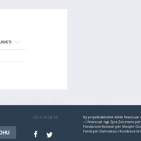
UXHETI
LIDHUNI ME NE
Ky projekt/aktivitet është financua
– i financuar nga Zyra Zvicerane 
Fondacioni Kosovar për Shoqëri Civil
Fondi për Demokraci i Kombeve të 