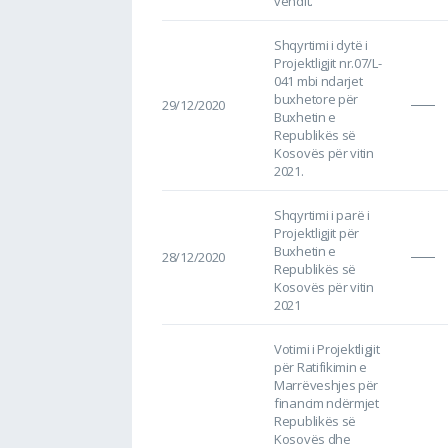
vendit.
Shqyrtimi i dytë i
Projektligjit nr.07/L-
041 mbi ndarjet
buxhetore për
29/12/2020
Buxhetin e
Republikës së
Kosovës për vitin
2021.
Shqyrtimi i parë i
Projektligjit për
Buxhetin e
28/12/2020
Republikës së
Kosovës për vitin
2021
Votimi i Projektligjit
për Ratifikimin e
Marrëveshjes për
financim ndërmjet
Republikës së
Kosovës dhe