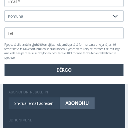
Pyetjet të cilat nxisin gjuhë të urrejtjes, nuk janë qartë të formuluara dhe janë jashtë
tematikave të Kuvendit, nuk do të publikohen. Pyetjet do të kalojnë përmes filtrimit nga
ana e KDI-së para se të ju drejtohen deputetëve. KDI mbanë të drejtën e redaktimit të
pyetjeve.
ABONOHUNI NË BULETIN
LIDHUNI ME NE