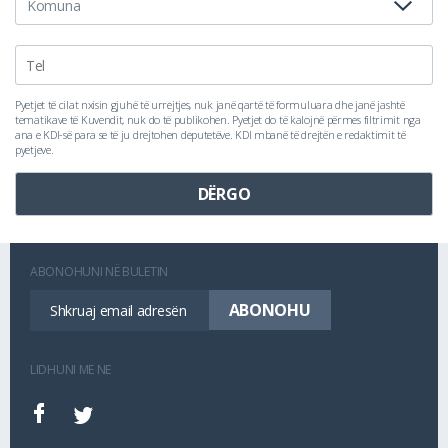
Pyetjet të cilat nxisin gjuhë të urrejtjes, nuk janë qartë të formuluara dhe janë jashtë
tematikave të Kuvendit, nuk do të publikohen. Pyetjet do të kalojnë përmes filtrimit nga
ana e KDI-së para se të ju drejtohen deputetëve. KDI mbanë të drejtën e redaktimit të
pyetjeve.
ABONOHUNI NË BULETIN
LIDHUNI ME NE