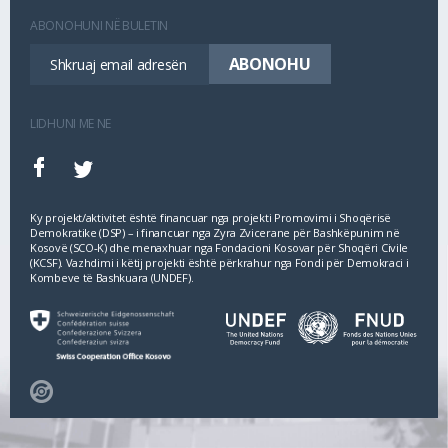
ABONOHUNI NË BULETIN
LIDHUNI ME NE
Ky projekt/aktivitet është financuar nga projekti Promovimi i Shoqërisë
Demokratike (DSP) – i financuar nga Zyra Zvicerane për Bashkëpunim në
Kosovë (SCO‐K) dhe menaxhuar nga Fondacioni Kosovar për Shoqëri Civile
(KCSF). Vazhdimi i këtij projekti është përkrahur nga Fondi për Demokraci i
Kombeve të Bashkuara (UNDEF).