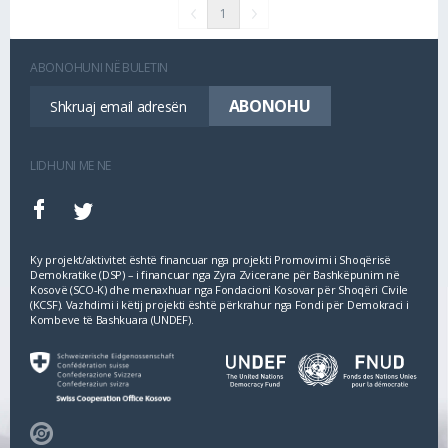
1
ABONOHUNI NË BULETIN
LIDHUNI ME NE
Ky projekt/aktivitet është financuar nga projekti Promovimi i Shoqërisë
Demokratike (DSP) – i financuar nga Zyra Zvicerane për Bashkëpunim në
Kosovë (SCO‐K) dhe menaxhuar nga Fondacioni Kosovar për Shoqëri Civile
(KCSF). Vazhdimi i këtij projekti është përkrahur nga Fondi për Demokraci i
Kombeve të Bashkuara (UNDEF).