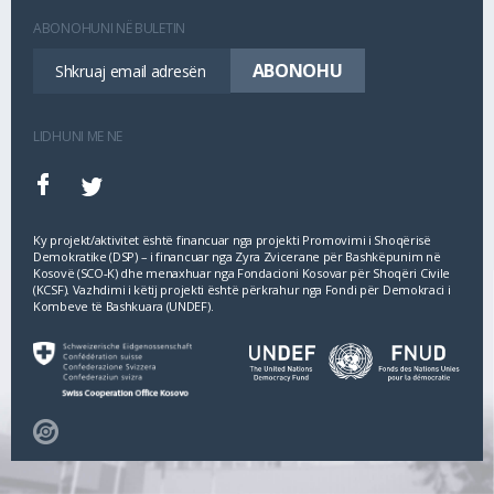
ABONOHUNI NË BULETIN
LIDHUNI ME NE
Ky projekt/aktivitet është financuar nga projekti Promovimi i Shoqërisë
Demokratike (DSP) – i financuar nga Zyra Zvicerane për Bashkëpunim në
Kosovë (SCO‐K) dhe menaxhuar nga Fondacioni Kosovar për Shoqëri Civile
(KCSF). Vazhdimi i këtij projekti është përkrahur nga Fondi për Demokraci i
Kombeve të Bashkuara (UNDEF).