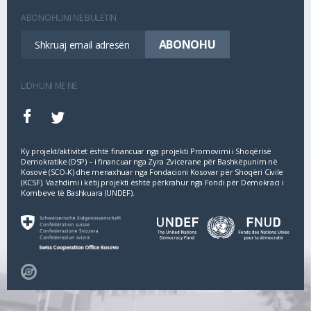
ABONOHUNI NË BULETIN
LIDHUNI ME NE
Ky projekt/aktivitet është financuar nga projekti Promovimi i Shoqërisë
Demokratike (DSP) – i financuar nga Zyra Zvicerane për Bashkëpunim në
Kosovë (SCO‐K) dhe menaxhuar nga Fondacioni Kosovar për Shoqëri Civile
(KCSF). Vazhdimi i këtij projekti është përkrahur nga Fondi për Demokraci i
Kombeve të Bashkuara (UNDEF).