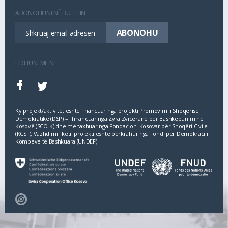
ABONOHUNI NË BULETIN
LIDHUNI ME NE
Ky projekt/aktivitet është financuar nga projekti Promovimi i Shoqërisë
Demokratike (DSP) – i financuar nga Zyra Zvicerane për Bashkëpunim në
Kosovë (SCO‐K) dhe menaxhuar nga Fondacioni Kosovar për Shoqëri Civile
(KCSF). Vazhdimi i këtij projekti është përkrahur nga Fondi për Demokraci i
Kombeve të Bashkuara (UNDEF).