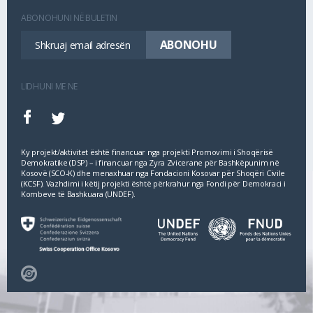
ABONOHUNI NË BULETIN
LIDHUNI ME NE
Ky projekt/aktivitet është financuar nga projekti Promovimi i Shoqërisë
Demokratike (DSP) – i financuar nga Zyra Zvicerane për Bashkëpunim në
Kosovë (SCO‐K) dhe menaxhuar nga Fondacioni Kosovar për Shoqëri Civile
(KCSF). Vazhdimi i këtij projekti është përkrahur nga Fondi për Demokraci i
Kombeve të Bashkuara (UNDEF).