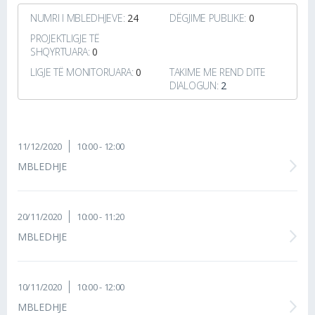
NUMRI I MBLEDHJEVE:
24
DËGJIME PUBLIKE:
0
PROJEKTLIGJE TË
SHQYRTUARA:
0
LIGJE TË MONITORUARA:
0
TAKIME ME REND DITE
DIALOGUN:
2
11/12/2020
10:00 - 12:00
MBLEDHJE
20/11/2020
10:00 - 11:20
MBLEDHJE
10/11/2020
10:00 - 12:00
MBLEDHJE