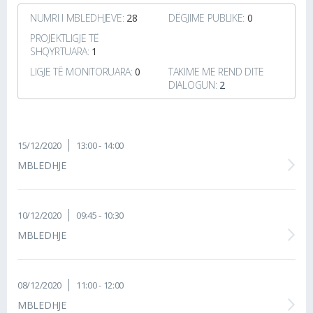
NUMRI I MBLEDHJEVE:
28
DËGJIME PUBLIKE:
0
PROJEKTLIGJE TË
SHQYRTUARA:
1
LIGJE TË MONITORUARA:
0
TAKIME ME REND DITE
DIALOGUN:
2
15/12/2020
13:00 - 14:00
MBLEDHJE
10/12/2020
09:45 - 10:30
MBLEDHJE
08/12/2020
11:00 - 12:00
MBLEDHJE