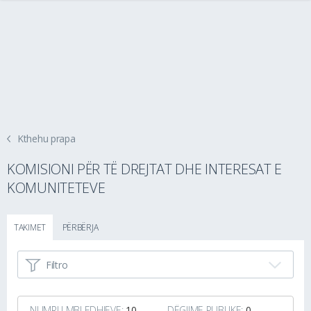
Kthehu prapa
KOMISIONI PËR TË DREJTAT DHE INTERESAT E
KOMUNITETEVE
TAKIMET
PËRBËRJA
Filtro
NUMRI I MBLEDHJEVE:
10
DËGJIME PUBLIKE:
0